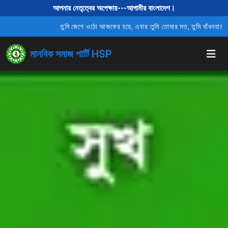
আপনার নেতৃত্বের অপেক্ষায়---আগামীর বাংলাদেশ।
তুমি জেগে ওঠো আজকের হয়ে, এবার তুমি তোমার মত, তুমি বাঁধনহারা, তোমার জন
মানবিক সমাজ পার্টি HSP