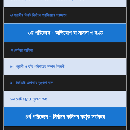
৬৷ প্রার্থীর নিকট নির্বাচন প্রক্রিয়ার স্বচ্ছতা
৩য় পরিচ্ছেদ - অভিযোগ বা মামলা ও দণ্ড
৭৷ ভোটার তালিকা
৮। প্রার্থী ও তাঁর পরিবারের সম্পদ বিবরণী
৯। নির্বাচনী এলাকায় শৃঙ্খলা ভঙ্গ
১০৷ ভোট কেন্দ্রে শৃঙ্খলা ভঙ্গ
৪র্থ পরিচ্ছেদ - নির্বাচন কমিশন কর্তৃক সর্তকতা