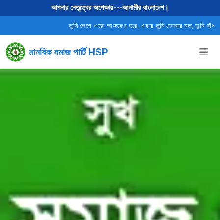
আপনার নেতৃত্বের অপেক্ষায়---আগামীর বাংলাদেশ।
তুমি জেগে ওঠো আজকের হয়ে, এবার তুমি তোমার মত, তুমি বাঁধনহারা, তো
মানবিক সমাজ পার্টি HSP