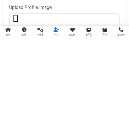
Upload Profile Image
Accepted formats: JPG, PNG, GIF (Max: 2MB)
হোম
সংগঠন
আগামী
সদস্য
ডোনেশন
কর্মসূচি
নিউজ
যোগাযোগ
Payment Information
Registration Fee:
Minimum ৳ 200 Taka
bKash