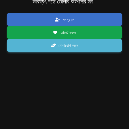
ভবিষ্যৎ গড়ে তোলার অংশীদার হন।
সদস্য হন
ডোনেট করুন
যোগাযোগ করুন
মানবিক সমাজ পার্টি HSP
সামাজিক উন্নয়ন এবং সমাজকল্যাণে নিবেদিত একটি সামাজিক সংস্থা। দলে যুক্ত
হয়ে, সেবা এবং নিষ্ঠার মাধ্যমে উন্নত ভবিষ্যত গড়ে তুলুন।