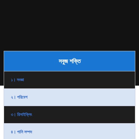
সবুজ শক্তি
১। সংজ্ঞা
২। পরিবেশ
৩। রিসাইক্লিং
৪। পানি সম্পদ