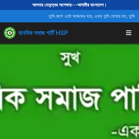
আপনার নেতৃত্বের অপেক্ষায়---আগামীর বাংলাদেশ।
তুমি জেগে ওঠো আজকের হয়ে, এবার তুমি তোমার মত, তুমি বাঁধনহা
মানবিক সমাজ পার্টি HSP