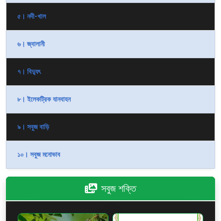
৫। নদী-খাল
৬। জ্বালানী
৭। বিদ্যুৎ
৮। ইলেকট্রিক যানবাহন
৯। সবুজ বাড়ি
১০। সবুজ মনোভাব
সবুজ শক্তি