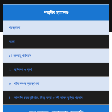
শতাব্দীর চ্যালেঞ্জ
প্রস্তাবনা
সংজ্ঞা
১। জলবায়ু পরিবর্তন
২। ভূমিকম্প ও দূষণ
৩। পানি সম্পদ ব্যবস্থাপনা
৪। আকর্ষিক চরম বৃষ্টিপাত, তীব্র বন্যা ও নদী ভাঙ্গন বৃদ্ধির প্রভাব