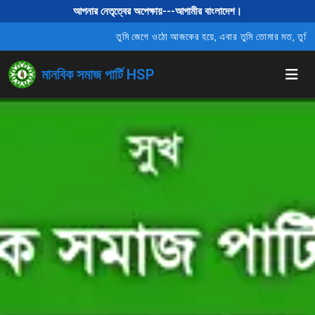
আপনার নেতৃত্বের অপেক্ষায়---আগামীর বাংলাদেশ।
তুমি জেগে ওঠো আজকের হয়ে, এবার তুমি তোমার মত, তুমি বাঁধনহ
মানবিক সমাজ পার্টি HSP