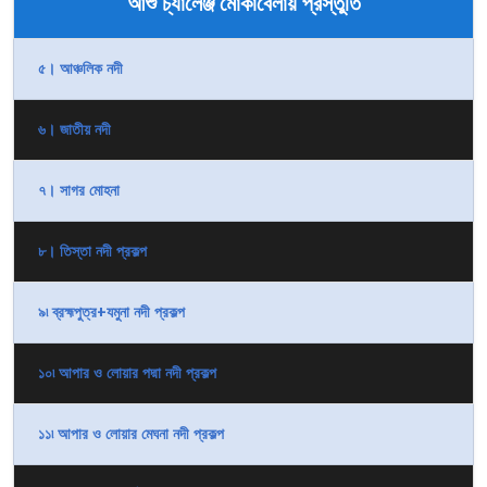
আশু চ্যালেঞ্জ মোকাবেলায় প্রস্তুতি
৫। আঞ্চলিক নদী
৬। জাতীয় নদী
৭। সাগর মোহনা
৮। তিস্তা নদী প্রকল্প
৯৷ ব্রহ্মপুত্র+যমুনা নদী প্রকল্প
১০৷ আপার ও লোয়ার পদ্মা নদী প্রকল্প
১১৷ আপার ও লোয়ার মেঘনা নদী প্রকল্প