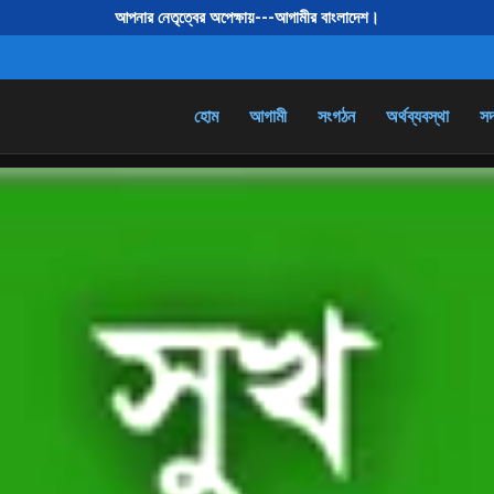
আপনার নেতৃত্বের অপেক্ষায়---আগামীর বাংলাদেশ।
তুমি জেগে
হোম
আগামী
সংগঠন
অর্থব্যবস্থা
সদ