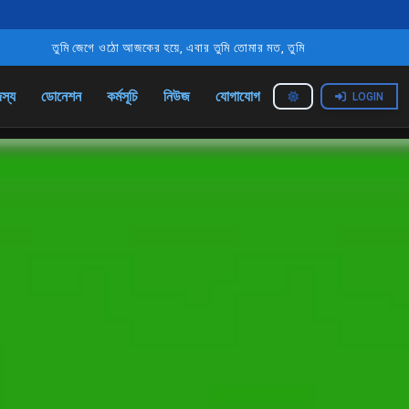
 ওঠো আজকের হয়ে, এবার তুমি তোমার মত, তুমি বাঁধনহারা, তোমার জন্য স্বাধীনতা, তোমাকে আ
স্য
ডোনেশন
কর্মসূচি
নিউজ
যোগাযোগ
LOGIN